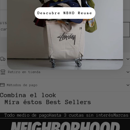
39
Descubre NBHD Reuse
40
Disminuir
Aumentar
cantidad
cantidad
Agregar al carrito
Condiciones de despacho
Retiro en tienda
Métodos de pago
Combina el look
Mira éstos Best Sellers
Todo medio de pago
Hasta 3 cuotas sin interés
Marcas