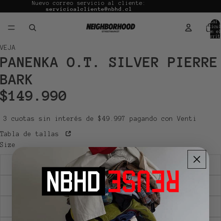
Nuevo correo servicio al cliente:
servicioalcliente@nbhd.cl
Total 
artícul
en el
carrit
0
Abrir
Abrir
Abrir
VEJA
PANENKA O.T. SILVER PIERRE
imagen
imagen
imagen
a
a
a
BARK
pantalla
pantalla
pantalla
$149.990
completa
completa
completa
3 cuotas sin interés de $49.997 pagando con Venti
Tabla de tallas
Size
36
37
38